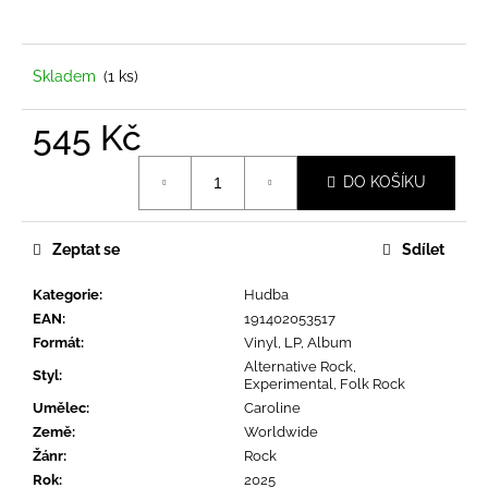
a
j
í
Skladem
(1 ks)
t
545 Kč
?
Měrná
DO KOŠÍKU
cena:
Zeptat se
Sdílet
HLEDAT
Kategorie
:
Hudba
EAN
:
191402053517
D
Formát
:
Vinyl, LP, Album
o
Alternative Rock,
Styl
:
Experimental, Folk Rock
p
Umělec
:
Caroline
o
Země
:
Worldwide
r
Žánr
:
Rock
u
Rok
:
2025