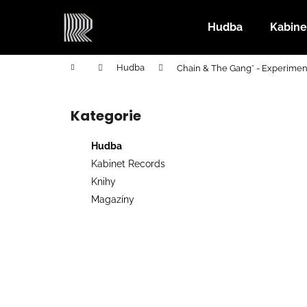
K
Přejít
na
o
Hudba
Kabine
obsah
Zpět
Zpět
š
do
do
í
Domů
Hudba
Chain & The Gang* - Experimen
k
obchodu
obchodu
P
o
Kategorie
Přeskočit
s
kategorie
t
Hudba
r
Kabinet Records
a
Knihy
n
Magazíny
n
í
p
a
n
e