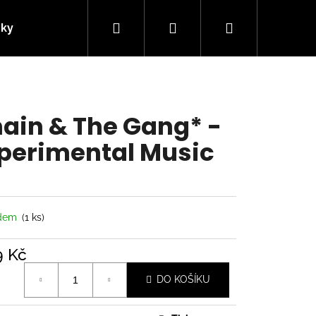
Hledat
Přihlášení
Nákupní
nky
Kontakty
košík
ain & The Gang* -
perimental Music
adem
(1 ks)
9 Kč
á
Následující
DO KOŠÍKU