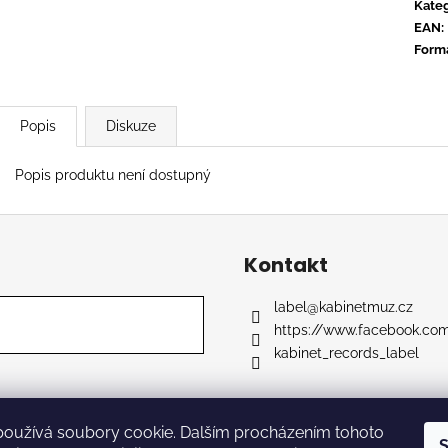
CONVERGE - HUM OF HURT
FLOEX - PHON
Kateg
EAN
:
949 Kč
949 Kč
Form
Popis
Diskuze
Popis produktu není dostupný
Kontakt
label
@
kabinetmuz.cz
https://www.facebook.co
kabinet_records_label
používá soubory cookie. Dalším procházením tohoto
razena.
S