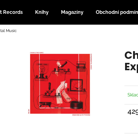
t Records
Knihy
Magazíny
Obchodní podmí
tal Music
Co potřebujete najít?
Ch
HLEDAT
Ex
Doporučujeme
Skl
42
Měrn
cena: