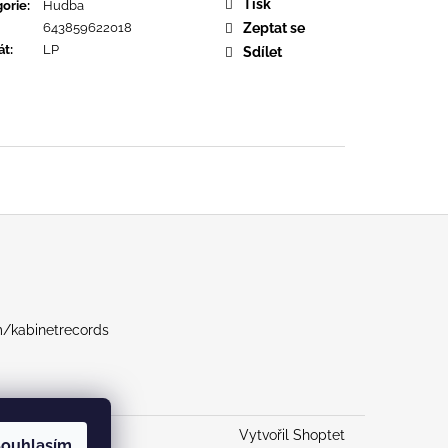
OPOLIS
Tisk
orie
:
Hudba
643859622018
Zeptat se
át
:
LP
Sdílet
m/kabinetrecords
Vytvořil Shoptet
ouhlasím