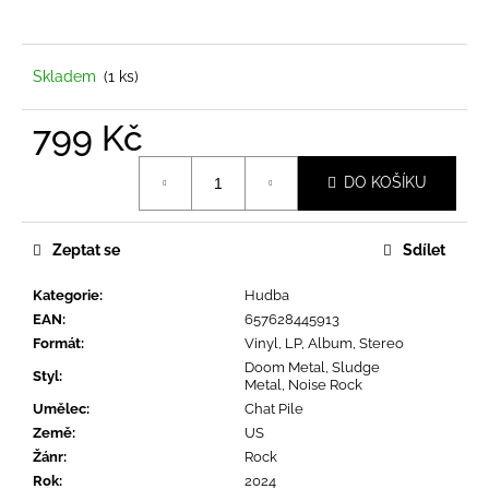
a
j
í
Skladem
(1 ks)
t
799 Kč
?
Měrná
DO KOŠÍKU
cena:
Zeptat se
Sdílet
HLEDAT
Kategorie
:
Hudba
EAN
:
657628445913
D
Formát
:
Vinyl, LP, Album, Stereo
o
Doom Metal, Sludge
Styl
:
Metal, Noise Rock
p
Umělec
:
Chat Pile
o
Země
:
US
r
Žánr
:
Rock
u
Rok
:
2024