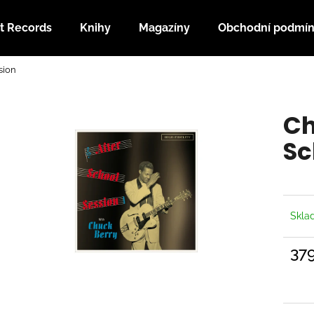
t Records
Knihy
Magazíny
Obchodní podmí
sion
Co potřebujete najít?
Ch
HLEDAT
Sc
Doporučujeme
Skl
37
Měrn
cena: