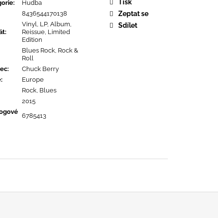
URE DEVOTION
Tisk
orie
:
Hudba
8436544170138
Zeptat se
Vinyl, LP, Album,
Sdílet
át
:
Reissue, Limited
Edition
Blues Rock, Rock &
Roll
ec
:
Chuck Berry
ě
:
Europe
Rock, Blues
2015
logové
6785413