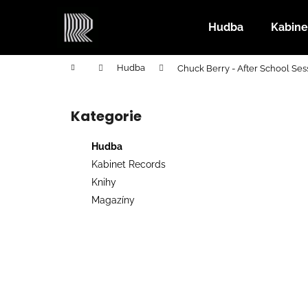
K
Přejít
na
o
Hudba
Kabine
obsah
Zpět
Zpět
š
do
do
í
Domů
Hudba
Chuck Berry - After School Ses
k
obchodu
obchodu
P
o
Kategorie
Přeskočit
s
kategorie
t
Hudba
r
Kabinet Records
a
Knihy
n
Magazíny
n
í
p
a
n
e