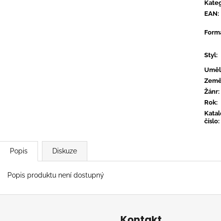
TYLER, THE CREATOR - DON'T TAP
OVERMONO - P
Kateg
THE GLASS
EAN
:
539 Kč
799 Kč
Form
Styl
:
Uměl
Zem
Žánr
:
Rok
:
Kata
číslo
:
Popis
Diskuze
Popis produktu není dostupný
Kontakt