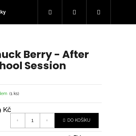
Hledat
Přihlášení
Nákupní
nky
Kontakty
košík
uck Berry - After
hool Session
adem
(1 ks)
9 Kč
á
Následující
DO KOŠÍKU