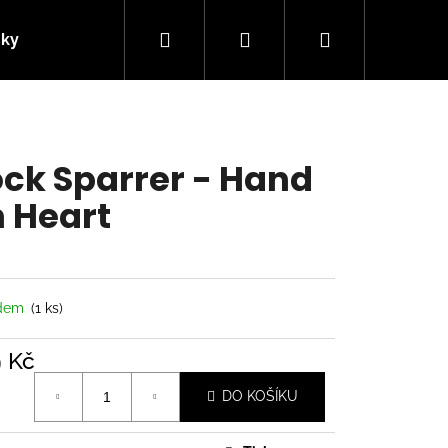
Hledat
Přihlášení
Nákupní
nky
Kontakty
košík
ck Sparrer - Hand
 Heart
adem
(1 ks)
9 Kč
á
Následující
DO KOŠÍKU