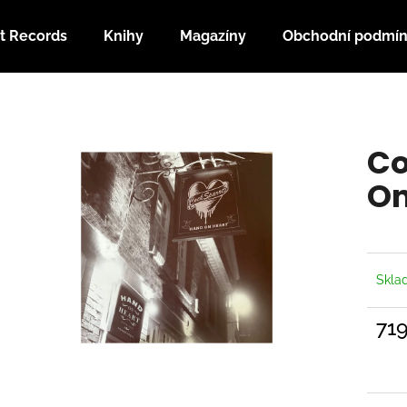
t Records
Knihy
Magazíny
Obchodní podmí
Co potřebujete najít?
Co
HLEDAT
On
Doporučujeme
Skl
71
Měrn
cena: