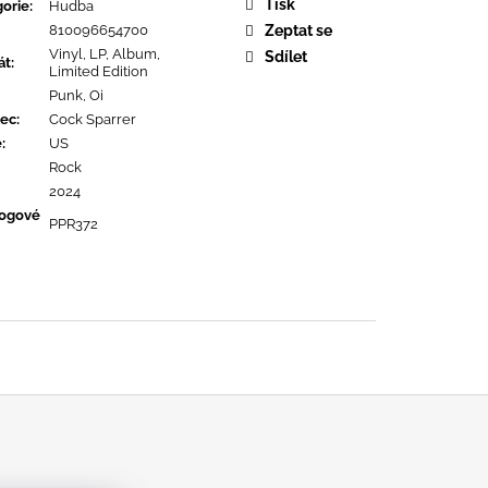
OPOLIS
Tisk
orie
:
Hudba
810096654700
Zeptat se
Vinyl, LP, Album,
Sdílet
át
:
Limited Edition
Punk, Oi
ec
:
Cock Sparrer
ě
:
US
Rock
2024
logové
PPR372