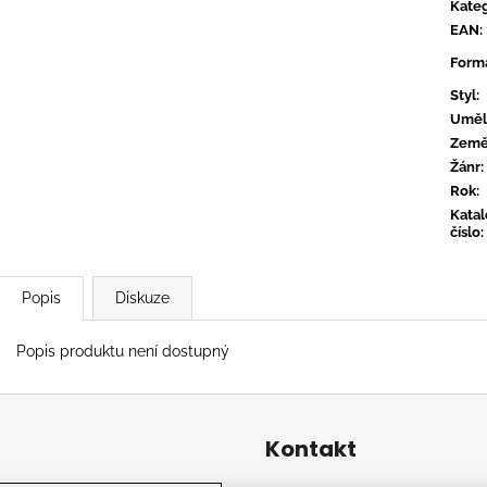
CONVERGE - HUM OF HURT
FLOEX - PHON
Kateg
EAN
:
949 Kč
949 Kč
Form
Styl
:
Uměl
Zem
Žánr
:
Rok
:
Kata
číslo
:
Popis
Diskuze
Popis produktu není dostupný
Kontakt