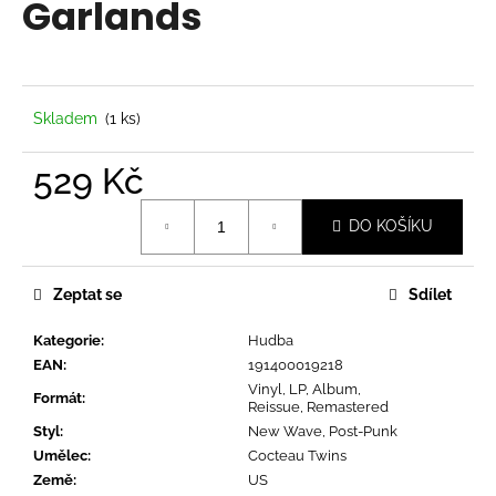
Garlands
a
j
í
t
Skladem
(1 ks)
?
529 Kč
Měrná
DO KOŠÍKU
cena:
HLEDAT
Zeptat se
Sdílet
Kategorie
:
Hudba
D
EAN
:
191400019218
o
Vinyl, LP, Album,
p
Formát
:
Reissue, Remastered
o
Styl
:
New Wave, Post-Punk
r
Umělec
:
Cocteau Twins
u
Země
:
US