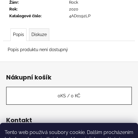
č
Žánr
:
Rock
u
Rok
:
2020
j
Katalogové číslo
:
4AD0192LP
e
m
e
Popis
Diskuze
Popis produktu není dostupný
OVERMONO
-
Z
PURE
DEVOTION
á
Nákupní košík
539
p
Kč
a
t
0
KS /
0 KČ
í
Kontakt
Tento web používá soubory cookie. Dalším procházením
label
@
kabinetmuz.cz