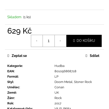
a
j
í
Skladem
(1 ks)
t
629 Kč
?
Měrná
DO KOŠÍKU
cena:
Zeptat se
Sdílet
HLEDAT
Kategorie
:
Hudba
EAN
:
801056868718
D
Formát
:
LP
o
Styl
:
Doom Metal, Stoner Rock
p
Umělec
:
Conan
o
Země
:
UK
r
Žánr
:
Rock
u
Rok
:
2017
Katalogové číslo
:
VILELP687