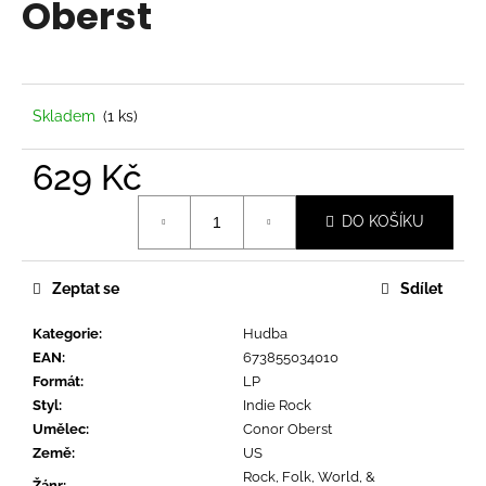
Oberst
a
j
í
t
Skladem
(1 ks)
?
629 Kč
Měrná
DO KOŠÍKU
cena:
HLEDAT
Zeptat se
Sdílet
Kategorie
:
Hudba
D
EAN
:
673855034010
o
Formát
:
LP
p
Styl
:
Indie Rock
o
Umělec
:
Conor Oberst
r
Země
:
US
u
Rock, Folk, World, &
Žánr
: