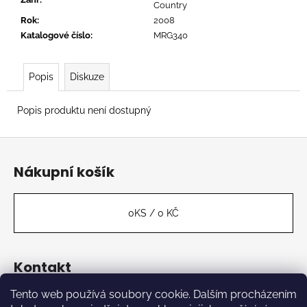
č
Country
u
Rok
:
2008
j
Katalogové číslo
:
MRG340
e
m
e
Popis
Diskuze
Popis produktu není dostupný
BAXTER
DURY
Z
-
ALLBARONE
á
Nákupní košík
699
p
Kč
a
t
0
KS /
0 KČ
í
Kontakt
Tento web používá soubory cookie. Dalším procházením
label
@
kabinetmuz.cz