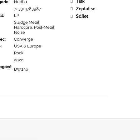
URE DEVOTION
Tisk
orie
:
Hudba
723314783987
Zeptat se
át
:
LP
Sdílet
Sludge Metal,
Hardcore, Post-Metal,
Noise
ec
:
Converge
ě
:
USA & Europe
Rock
2022
logové
DW236