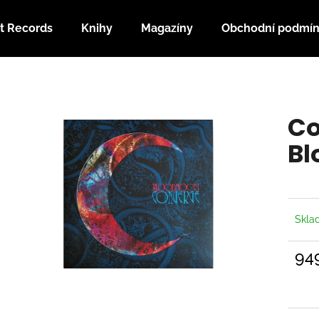
t Records
Knihy
Magazíny
Obchodní podmí
Co potřebujete najít?
Co
HLEDAT
Bl
Doporučujeme
Skl
94
Měrn
cena: