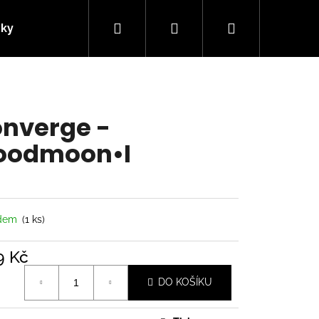
Hledat
Přihlášení
Nákupní
nky
Kontakty
košík
nverge -
oodmoon•I
adem
(1 ks)
9 Kč
á
Následující
DO KOŠÍKU