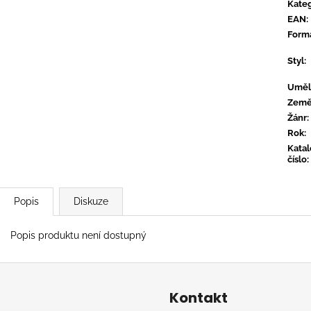
TYLER, THE CREATOR - DON'T TAP
OVERMONO - P
Kateg
THE GLASS
EAN
:
539 Kč
799 Kč
Form
Styl
:
Uměl
Zem
Žánr
:
Rok
:
Kata
číslo
:
Popis
Diskuze
Popis produktu není dostupný
Kontakt