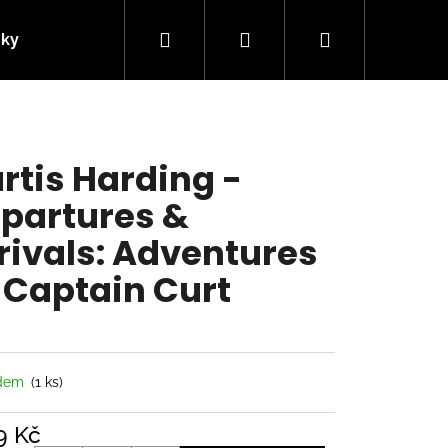
Hledat
Přihlášení
Nákupní
nky
Kontakty
košík
rtis Harding -
partures &
rivals: Adventures
 Captain Curt
Následující
adem
(1 ks)
9 Kč