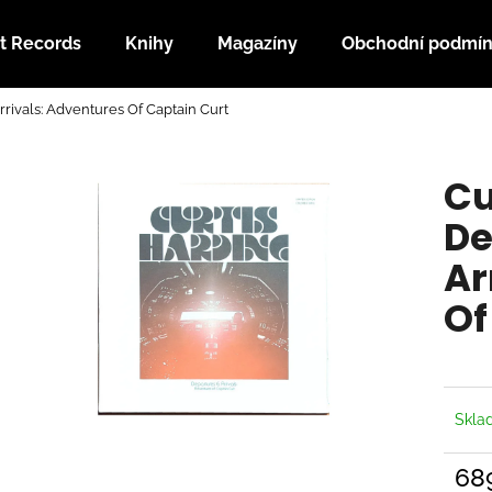
t Records
Knihy
Magazíny
Obchodní podmí
rrivals: Adventures Of Captain Curt
Co potřebujete najít?
Cu
HLEDAT
De
Ar
Doporučujeme
Of
Skl
68