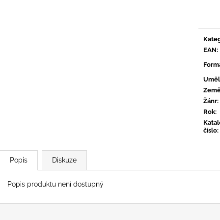
CONVERGE - HUM OF HURT
FLOEX - PHON
Měrn
cena:
949 Kč
949 Kč
Kateg
EAN
:
Form
Uměl
Zem
Žánr
:
Rok
:
Kata
číslo
:
Popis
Diskuze
Popis produktu není dostupný