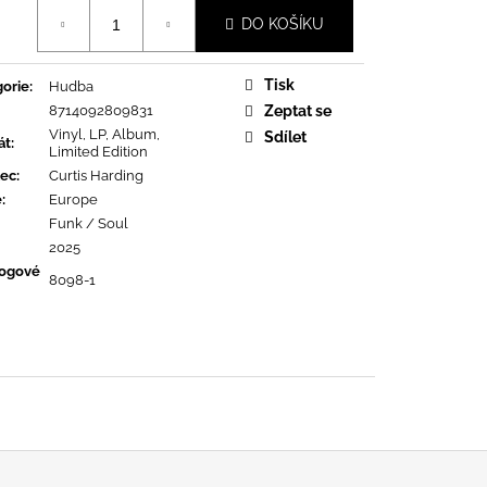
OPOLIS
á
DO KOŠÍKU
Tisk
orie
:
Hudba
8714092809831
Zeptat se
Vinyl, LP, Album,
Sdílet
át
:
Limited Edition
ec
:
Curtis Harding
ě
:
Europe
Funk / Soul
2025
logové
8098-1