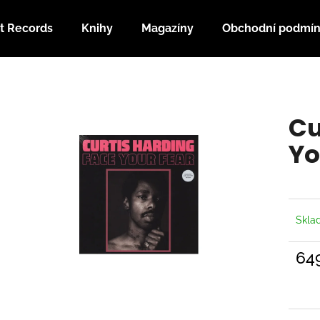
t Records
Knihy
Magazíny
Obchodní podmí
Co potřebujete najít?
Cu
HLEDAT
Yo
Doporučujeme
Skl
64
Měrn
cena: