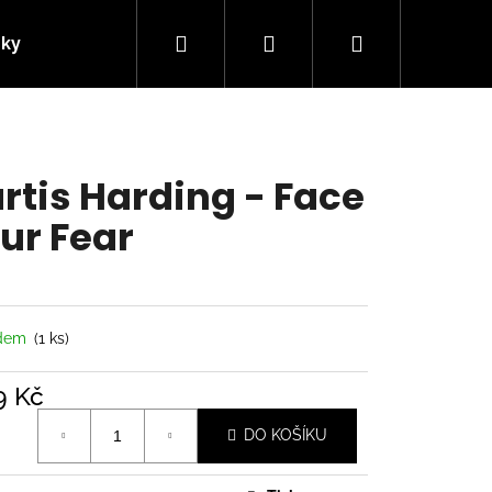
Hledat
Přihlášení
Nákupní
nky
Kontakty
košík
rtis Harding - Face
ur Fear
adem
(1 ks)
9 Kč
á
Následující
DO KOŠÍKU