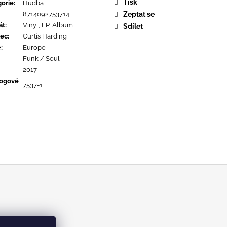
OPOLIS
Tisk
orie
:
Hudba
8714092753714
Zeptat se
át
:
Vinyl, LP, Album
Sdílet
ec
:
Curtis Harding
ě
:
Europe
Funk / Soul
2017
logové
7537-1
m/kabinetrecords