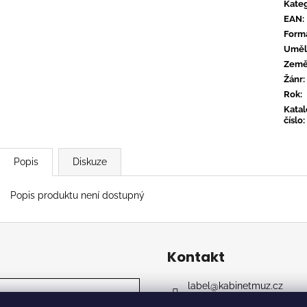
CONVERGE - HUM OF HURT
FLOEX - PHON
Kateg
EAN
:
949 Kč
949 Kč
Form
Uměl
Zem
Žánr
:
Rok
:
Kata
číslo
:
Popis
Diskuze
Popis produktu není dostupný
Kontakt
label
@
kabinetmuz.cz
https://www.facebook.co