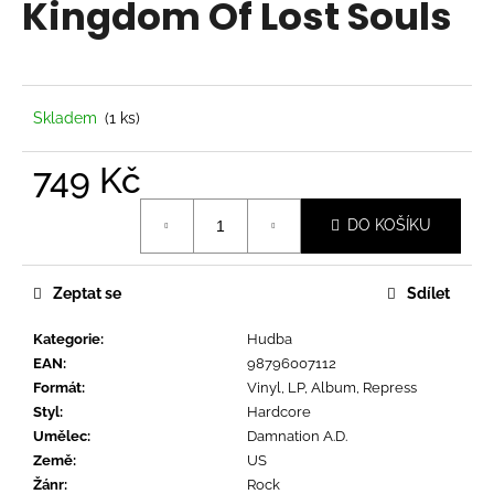
Kingdom Of Lost Souls
a
j
í
t
Skladem
(1 ks)
?
749 Kč
Měrná
DO KOŠÍKU
cena:
HLEDAT
Zeptat se
Sdílet
Kategorie
:
Hudba
D
EAN
:
98796007112
o
Formát
:
Vinyl, LP, Album, Repress
p
Styl
:
Hardcore
o
Umělec
:
Damnation A.D.
r
Země
:
US
u
Žánr
:
Rock