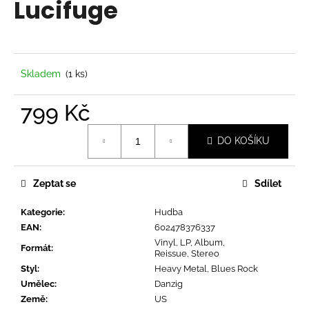
Lucifuge
a
j
í
t
Skladem
(1 ks)
?
799 Kč
Měrná
DO KOŠÍKU
cena:
HLEDAT
Zeptat se
Sdílet
Kategorie
:
Hudba
D
EAN
:
602478376337
o
Vinyl, LP, Album,
p
Formát
:
Reissue, Stereo
o
Styl
:
Heavy Metal, Blues Rock
r
Umělec
:
Danzig
u
Země
:
US