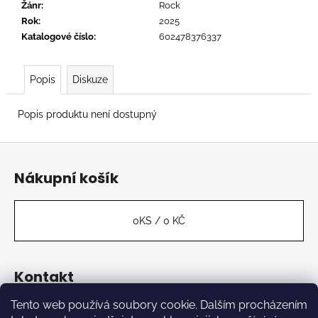
č
Žánr
:
Rock
u
Rok
:
2025
j
Katalogové číslo
:
602478376337
e
m
e
Popis
Diskuze
Popis produktu není dostupný
CONVERGE
-
Z
HUM
OF
á
HURT
Nákupní košík
p
949
a
Kč
t
0
KS /
0 KČ
í
Kontakt
Tento web používá soubory cookie. Dalším procházením
label
@
kabinetmuz.cz