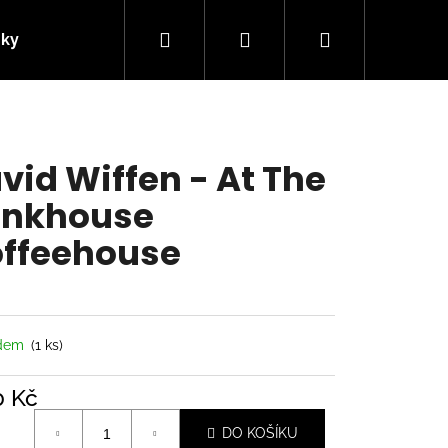
Hledat
Přihlášení
Nákupní
nky
Kontakty
košík
vid Wiffen - At The
nkhouse
ffeehouse
adem
(1 ks)
Následující
0 Kč
á
DO KOŠÍKU