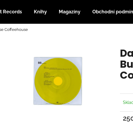
t Records
Knihy
Magazíny
Obchodní podmí
use Coffeehouse
Co potřebujete najít?
Da
HLEDAT
Bu
Co
Doporučujeme
Skl
25
Měrn
cena: