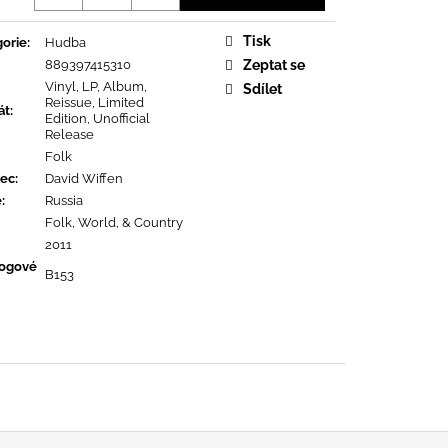
OPOLIS
Tisk
orie
:
Hudba
889397415310
Zeptat se
Vinyl, LP, Album,
Sdílet
Reissue, Limited
át
:
Edition, Unofficial
Release
Folk
ec
:
David Wiffen
ě
:
Russia
Folk, World, & Country
2011
logové
B153