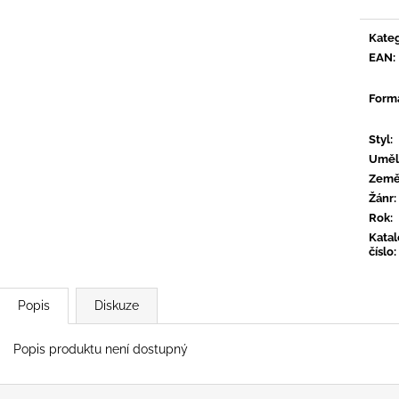
CONVERGE - HUM OF HURT
FLOEX - PHON
949 Kč
949 Kč
Kateg
EAN
:
Form
Styl
:
Uměl
Zem
Žánr
:
Rok
:
Kata
číslo
:
Popis
Diskuze
Popis produktu není dostupný