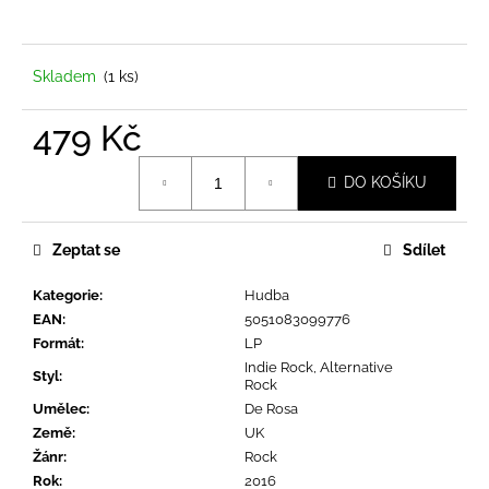
a
j
í
Skladem
(1 ks)
t
479 Kč
?
Měrná
DO KOŠÍKU
cena:
Zeptat se
Sdílet
HLEDAT
Kategorie
:
Hudba
EAN
:
5051083099776
D
Formát
:
LP
o
Indie Rock, Alternative
Styl
:
Rock
p
Umělec
:
De Rosa
o
Země
:
UK
r
Žánr
:
Rock
u
Rok
:
2016