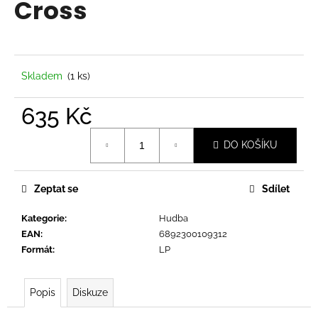
Cross
a
j
í
t
Skladem
(1 ks)
?
635 Kč
Měrná
DO KOŠÍKU
cena:
HLEDAT
Zeptat se
Sdílet
Kategorie
:
Hudba
D
EAN
:
6892300109312
o
Formát
:
LP
p
o
r
Popis
Diskuze
u