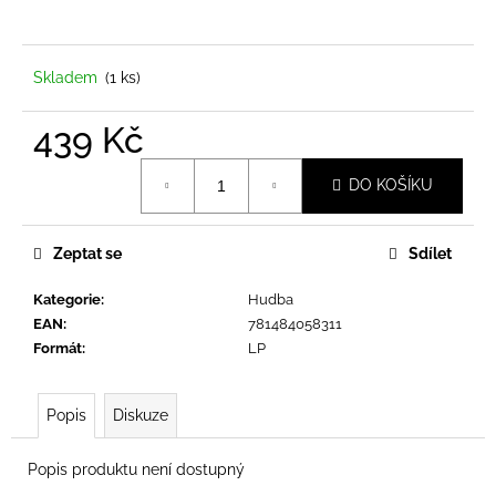
a
j
í
Skladem
(1 ks)
t
439 Kč
?
Měrná
DO KOŠÍKU
cena:
Zeptat se
Sdílet
HLEDAT
Kategorie
:
Hudba
EAN
:
781484058311
D
Formát
:
LP
o
p
Popis
Diskuze
o
r
u
Popis produktu není dostupný