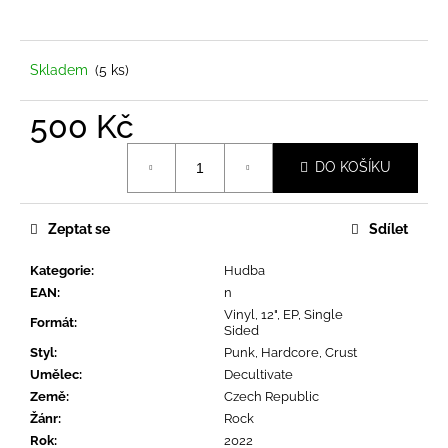
a
j
í
Skladem
(5 ks)
t
500 Kč
?
Měrná
DO KOŠÍKU
cena:
Zeptat se
Sdílet
HLEDAT
Kategorie
:
Hudba
EAN
:
n
D
Vinyl, 12", EP, Single
Formát
:
Sided
o
Styl
:
Punk, Hardcore, Crust
p
Umělec
:
Decultivate
o
Země
:
Czech Republic
r
Žánr
:
Rock
u
Rok
:
2022