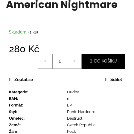
American Nightmare
a
j
í
t
Skladem
(1 ks)
?
280 Kč
Měrná
DO KOŠÍKU
cena:
HLEDAT
Zeptat se
Sdílet
Kategorie
:
Hudba
D
EAN
:
n
o
Formát
:
LP
p
Styl
:
Punk, Hardcore
o
Umělec
:
Destruct
r
Země
:
Czech Republic
u
Žánr
:
Rock