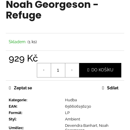
Noah Georgeson -
a
Refuge
j
í
t
?
Skladem
(1 ks)
929 Kč
Měrná
HLEDAT
DO KOŠÍKU
cena:
Zeptat se
Sdílet
D
o
Kategorie
:
Hudba
p
EAN
:
656606156230
o
Formát
:
LP
r
Styl
:
Ambient
u
Devendra Banhart, Noah
Umělec
: