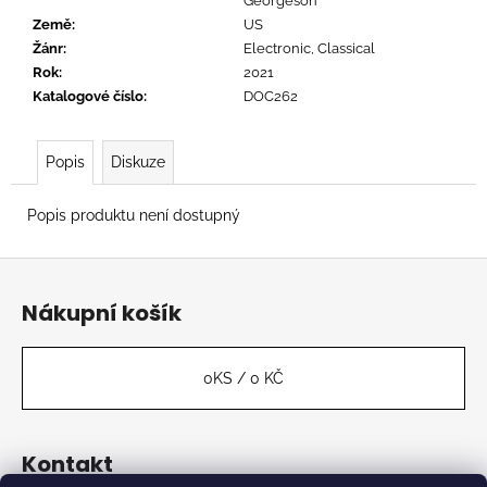
č
Georgeson
u
Země
:
US
j
Žánr
:
Electronic, Classical
e
Rok
:
2021
m
Katalogové číslo
:
DOC262
e
Popis
Diskuze
TORTOISE
-
Popis produktu není dostupný
TNT
888
Z
Kč
á
Nákupní košík
p
a
t
0
KS /
0 KČ
í
Kontakt