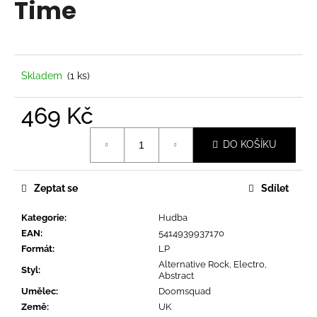
Time
a
j
í
t
Skladem
(1 ks)
?
469 Kč
Měrná
DO KOŠÍKU
cena:
HLEDAT
Zeptat se
Sdílet
Kategorie
:
Hudba
D
EAN
:
5414939937170
o
Formát
:
LP
p
Alternative Rock, Electro,
o
Styl
:
Abstract
r
Umělec
:
Doomsquad
u
Země
:
UK