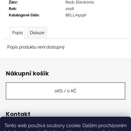
č
Žánr
:
Rock, Electronic
u
Rok
:
2016
j
Katalogové číslo
:
BELLA529V
e
m
e
Popis
Diskuze
Popis produktu není dostupný
RADIOHEAD
-
Z
IN
RAINBOWS
á
Nákupní košík
629
p
Kč
a
t
0
KS /
0 KČ
í
Kontakt
Tento web používá soubory cookie. Dalším procházením
label
@
kabinetmuz.cz