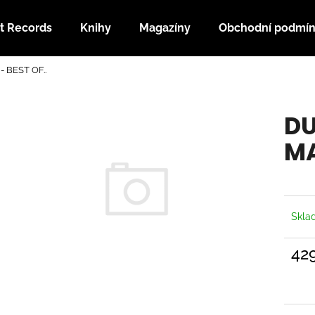
t Records
Knihy
Magazíny
Obchodní podmí
- BEST OF..
Co potřebujete najít?
DU
HLEDAT
MA
Doporučujeme
Skl
42
Měrn
cena: