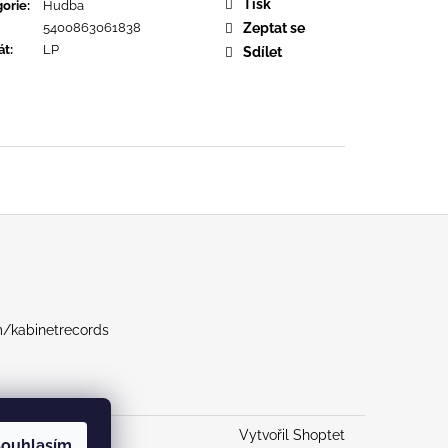
OPOLIS
Tisk
orie
:
Hudba
5400863061838
Zeptat se
át
:
LP
Sdílet
m/kabinetrecords
Vytvořil Shoptet
ouhlasím