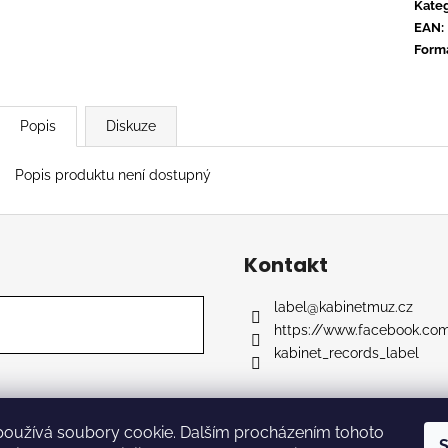
CONVERGE - HUM OF HURT
FLOEX - PHON
Kateg
EAN
:
949 Kč
949 Kč
Form
Popis
Diskuze
Popis produktu není dostupný
Kontakt
label
@
kabinetmuz.cz
https://www.facebook.co
kabinet_records_label
používá soubory cookie. Dalším procházením tohoto
razena.
S