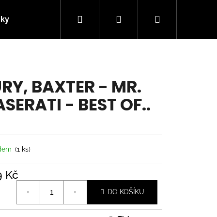
Hledat
Přihlášení
Nákupní
nky
Kontakty
košík
RY, BAXTER - MR.
SERATI - BEST OF..
adem
(1 ks)
9 Kč
á
Následující
DO KOŠÍKU