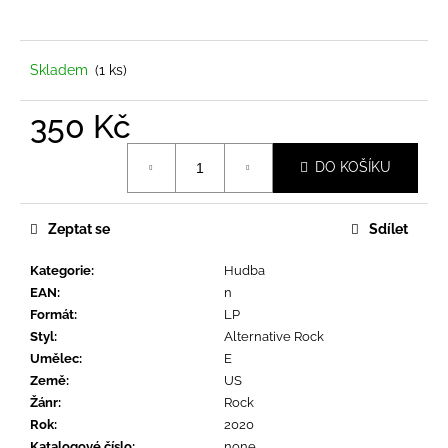
a
j
í
Skladem
(1 ks)
t
350 Kč
?
Měrná
DO KOŠÍKU
cena:
Zeptat se
Sdílet
HLEDAT
Kategorie
:
Hudba
EAN
:
n
D
Formát
:
LP
o
Styl
:
Alternative Rock
p
Umělec
:
E
o
Země
:
US
r
Žánr
:
Rock
u
Rok
:
2020
Katalogové číslo
:
none