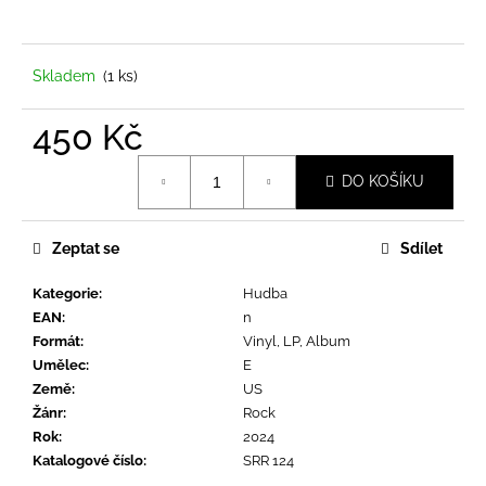
a
j
í
Skladem
(1 ks)
t
450 Kč
?
Měrná
DO KOŠÍKU
cena:
Zeptat se
Sdílet
HLEDAT
Kategorie
:
Hudba
EAN
:
n
D
Formát
:
Vinyl, LP, Album
o
Umělec
:
E
p
Země
:
US
o
Žánr
:
Rock
r
Rok
:
2024
u
Katalogové číslo
:
SRR 124