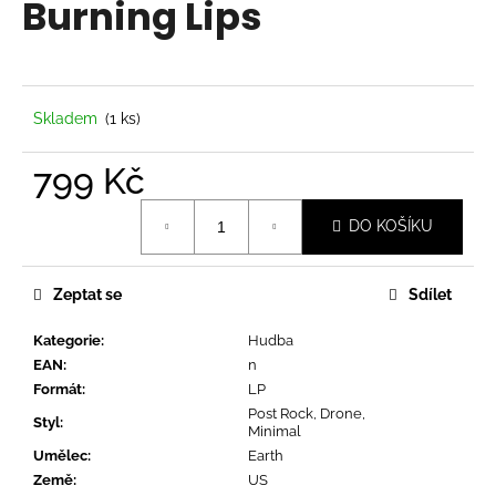
Burning Lips
a
j
í
t
Skladem
(1 ks)
?
799 Kč
Měrná
DO KOŠÍKU
cena:
HLEDAT
Zeptat se
Sdílet
Kategorie
:
Hudba
D
EAN
:
n
o
Formát
:
LP
p
Post Rock, Drone,
o
Styl
:
Minimal
r
Umělec
:
Earth
u
Země
:
US