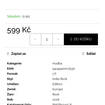
a
j
í
Skladem
(1 ks)
t
599 Kč
?
Měrná
DO KOŠÍKU
cena:
Zeptat se
Sdílet
HLEDAT
Kategorie
:
Hudba
EAN
:
5414940007930
D
Formát
:
LP
o
Styl
:
Indie Rock
p
Umělec
:
Editors
o
Země
:
Europe
r
Žánr
:
Rock
u
Rok
:
2018
Katalogové číslo
:
PIASR1020LP