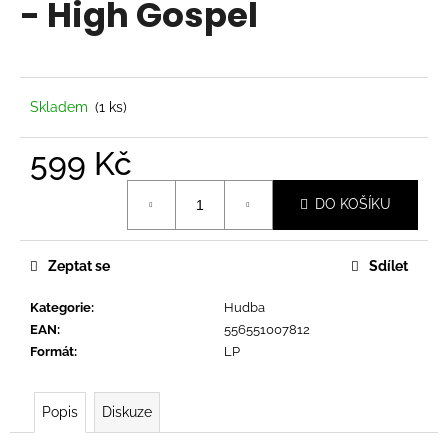
- High Gospel
a
j
í
t
Skladem
(1 ks)
?
599 Kč
Měrná
DO KOŠÍKU
cena:
HLEDAT
Zeptat se
Sdílet
Kategorie
:
Hudba
D
EAN
:
556551007812
o
Formát
:
LP
p
o
r
Popis
Diskuze
u