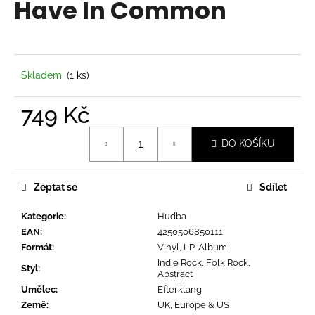
Have In Common
a
j
í
t
Skladem
(1 ks)
?
749 Kč
Měrná
DO KOŠÍKU
cena:
HLEDAT
Zeptat se
Sdílet
Kategorie
:
Hudba
D
EAN
:
4250506850111
o
Formát
:
Vinyl, LP, Album
p
Indie Rock, Folk Rock,
o
Styl
:
Abstract
r
Umělec
:
Efterklang
u
Země
:
UK, Europe & US