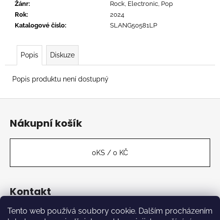
č
Žánr
:
Rock, Electronic, Pop
u
Rok
:
2024
j
Katalogové číslo
:
SLANG50581LP
e
m
e
Popis
Diskuze
Popis produktu není dostupný
TERROR
-
Z
STILL
SUFFER
á
Nákupní košík
675
p
Kč
a
t
0
KS /
0 KČ
í
Kontakt
Tento web používá soubory cookie. Dalším procházením
label
@
kabinetmuz.cz