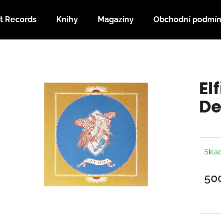
t Records
Knihy
Magazíny
Obchodní podmí
Co potřebujete najít?
El
HLEDAT
De
Doporučujeme
Skl
50
Měrn
cena: