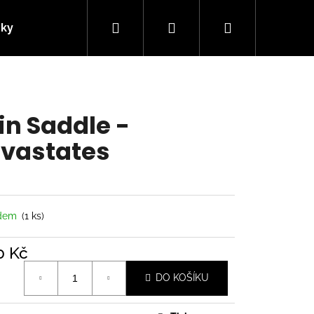
Hledat
Přihlášení
Nákupní
nky
Kontakty
košík
fin Saddle -
vastates
adem
(1 ks)
0 Kč
á
Následující
DO KOŠÍKU