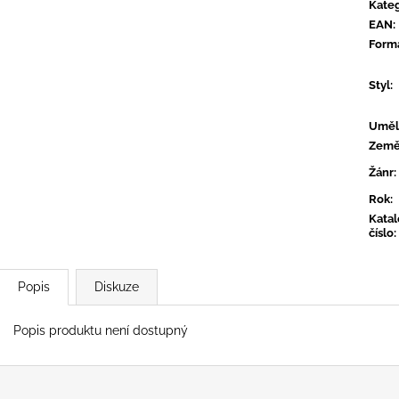
CTIB - MOŽNÁ MÁ NĚKDO PLÁN
OVERMONO - P
Kateg
EAN
:
590 Kč
539 Kč
Form
Styl
:
Uměl
Zem
Žánr
:
Rok
:
Kata
číslo
:
Popis
Diskuze
Popis produktu není dostupný