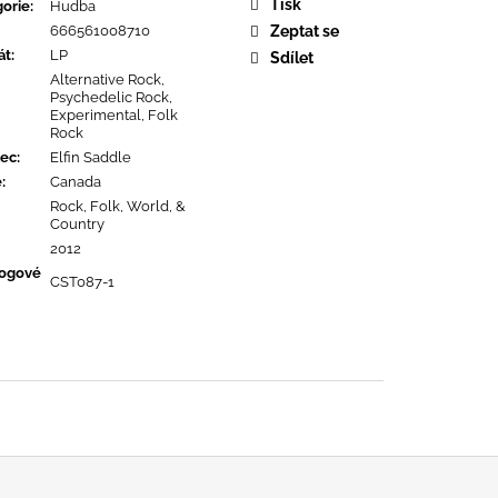
URE DEVOTION
Tisk
orie
:
Hudba
666561008710
Zeptat se
át
:
LP
Sdílet
Alternative Rock,
Psychedelic Rock,
Experimental, Folk
Rock
ec
:
Elfin Saddle
ě
:
Canada
Rock, Folk, World, &
Country
2012
logové
CST087-1