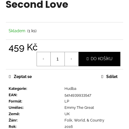
Second Love
a
j
í
t
Skladem
(1 ks)
?
459 Kč
Měrná
DO KOŠÍKU
cena:
HLEDAT
Zeptat se
Sdílet
Kategorie
:
Hudba
D
EAN
:
5414939933547
o
Formát
:
LP
p
Umělec
:
Emmy The Great
o
Země
:
UK
r
Žánr
:
Folk, World, & Country
u
Rok
:
2016