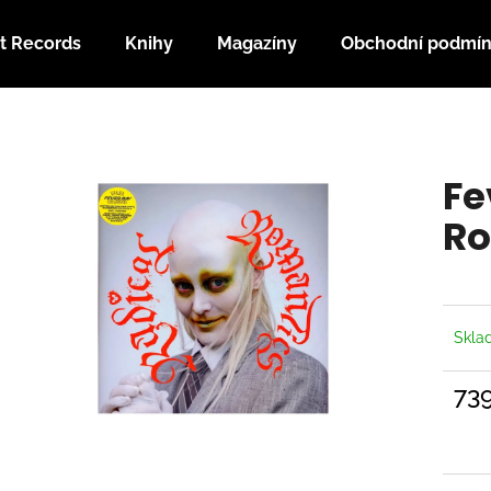
t Records
Knihy
Magazíny
Obchodní podmí
Co potřebujete najít?
Fe
HLEDAT
Ro
Doporučujeme
Skl
73
Měrn
cena: