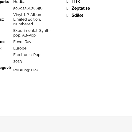
URE DEVOTION
Tisk
orie
:
Hudba
5060236638656
Zeptat se
Vinyl, LP, Album,
Sdílet
át
:
Limited Edition,
Numbered
Experimental, Synth-
pop, Alt-Pop
ec
:
Fever Ray
ě
:
Europe
Electronic, Pop
2023
logové
RABID091LPR