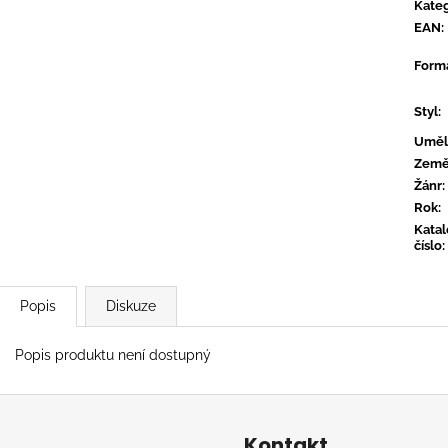
CTIB - MOŽNÁ MÁ NĚKDO PLÁN
OVERMONO - P
Kateg
EAN
:
590 Kč
539 Kč
Form
Styl
:
Uměl
Zem
Žánr
:
Rok
:
Kata
číslo
:
Popis
Diskuze
Popis produktu není dostupný
Kontakt