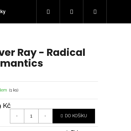
Hledat
Přihlášení
Nákupní
nky
Kontakty
košík
ver Ray - Radical
mantics
adem
(1 ks)
9 Kč
á
Následující
DO KOŠÍKU