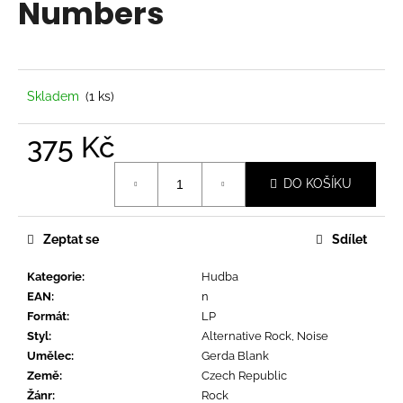
Numbers
a
j
í
t
Skladem
(1 ks)
?
375 Kč
Měrná
DO KOŠÍKU
cena:
HLEDAT
Zeptat se
Sdílet
Kategorie
:
Hudba
D
EAN
:
n
o
Formát
:
LP
p
Styl
:
Alternative Rock, Noise
o
Umělec
:
Gerda Blank
r
Země
:
Czech Republic
u
Žánr
:
Rock