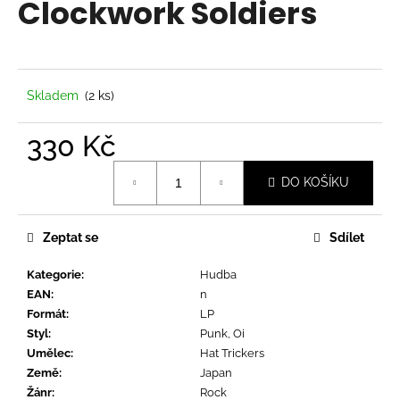
Clockwork Soldiers
a
j
í
t
Skladem
(2 ks)
?
330 Kč
Měrná
DO KOŠÍKU
cena:
HLEDAT
Zeptat se
Sdílet
Kategorie
:
Hudba
D
EAN
:
n
o
Formát
:
LP
p
Styl
:
Punk, Oi
o
Umělec
:
Hat Trickers
r
Země
:
Japan
u
Žánr
:
Rock