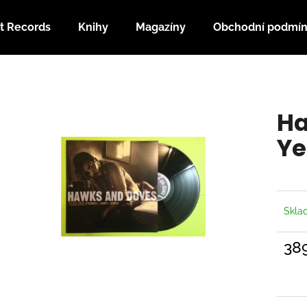
t Records
Knihy
Magazíny
Obchodní podmí
Co potřebujete najít?
Ha
HLEDAT
Ye
Doporučujeme
Skl
38
Měrn
cena: