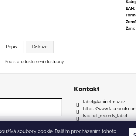
TYLER, THE CREATOR - DON'T TAP
OVERMONO - P
Kateg
THE GLASS
EAN
:
539 Kč
799 Kč
Form
Zem
Žánr
:
Popis
Diskuze
Popis produktu není dostupný
Kontakt
label
@
kabinetmuz.cz
https://www.facebook.co
kabinet_records_label
používá soubory cookie. Dalším procházením tohoto
S