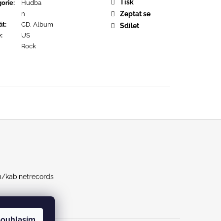
URE DEVOTION
Tisk
orie
:
Hudba
n
Zeptat se
át
:
CD, Album
Sdílet
ě
:
US
Rock
m/kabinetrecords
ouhlasím