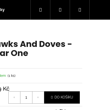
Hledat
Přihlášení
Nákupní
nky
Kontakty
košík
wks And Doves -
ar One
adem
(1 ks)
9 Kč
á
Následující
DO KOŠÍKU