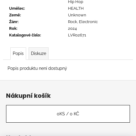
č
Hip Hop
u
Umělec
:
HEALTH
j
Země
:
Unknown
e
Žánr
:
Rock, Electronic
m
Rok
:
2024
e
Katalogové číslo
:
LVR02671
TYLER,
Popis
Diskuze
THE
CREATOR
-
Popis produktu není dostupný
DON'T
TAP
Z
THE
GLASS
á
Nákupní košík
799
p
Kč
a
t
0
KS /
0 KČ
í