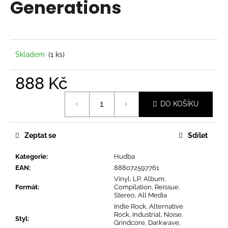
Generations
a
j
í
t
Skladem
(1 ks)
?
888 Kč
Měrná
DO KOŠÍKU
cena:
HLEDAT
Zeptat se
Sdílet
Kategorie
:
Hudba
D
EAN
:
888072597761
o
Vinyl, LP, Album,
p
Formát
:
Compilation, Reissue,
o
Stereo, All Media
r
Indie Rock, Alternative
Rock, Industrial, Noise,
u
Styl
:
Grindcore, Darkwave,