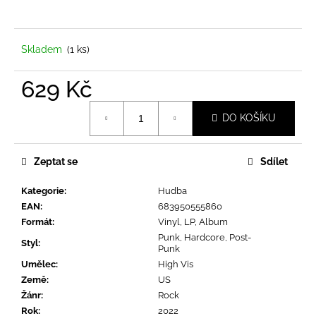
a
j
í
Skladem
(1 ks)
t
629 Kč
?
Měrná
DO KOŠÍKU
cena:
Zeptat se
Sdílet
HLEDAT
Kategorie
:
Hudba
EAN
:
683950555860
D
Formát
:
Vinyl, LP, Album
o
Punk, Hardcore, Post-
Styl
:
Punk
p
Umělec
:
High Vis
o
Země
:
US
r
Žánr
:
Rock
u
Rok
:
2022