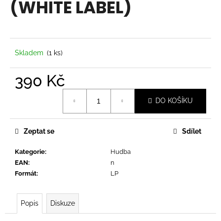
(WHITE LABEL)
a
j
í
t
Skladem
(1 ks)
?
390 Kč
Měrná
DO KOŠÍKU
cena:
HLEDAT
Zeptat se
Sdílet
Kategorie
:
Hudba
D
EAN
:
n
o
Formát
:
LP
p
o
r
Popis
Diskuze
u