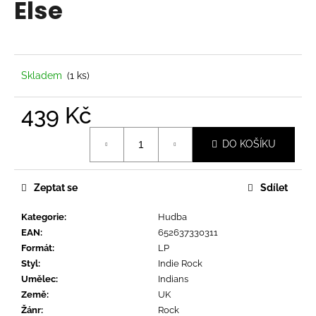
Else
a
j
í
t
Skladem
(1 ks)
?
439 Kč
Měrná
DO KOŠÍKU
cena:
HLEDAT
Zeptat se
Sdílet
Kategorie
:
Hudba
D
EAN
:
652637330311
o
Formát
:
LP
p
Styl
:
Indie Rock
o
Umělec
:
Indians
r
Země
:
UK
u
Žánr
:
Rock