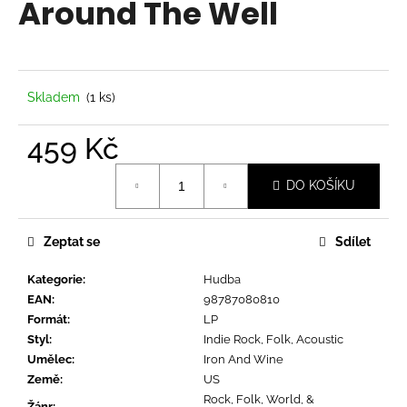
Around The Well
a
j
í
t
Skladem
(1 ks)
?
459 Kč
Měrná
DO KOŠÍKU
cena:
HLEDAT
Zeptat se
Sdílet
Kategorie
:
Hudba
D
EAN
:
98787080810
o
Formát
:
LP
p
Styl
:
Indie Rock, Folk, Acoustic
o
Umělec
:
Iron And Wine
r
Země
:
US
u
Rock, Folk, World, &
Žánr
: