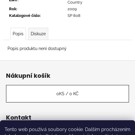
č
Country
u
Rok
:
2009
j
Katalogové číslo
:
SP 808
e
m
e
Popis
Diskuze
Popis produktu není dostupný
SLAYER
-
Z
REIGN
IN
á
BLOOD
Nákupní košík
p
619
a
Kč
t
0
KS /
0 KČ
í
Kontakt
Tento web používá soubory cookie. Dalším procházením
label
@
kabinetmuz.cz