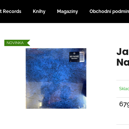
t Records
Knihy
Magazíny
Obchodní podmí
Co potřebujete najít?
NOVINKA
Ja
HLEDAT
N
Doporučujeme
Skl
67
Měrn
cena: