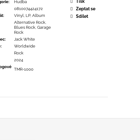
MŔTVA REVOLÚCIA
Tisk
orie
:
Hudba
0810074424172
Zeptat se
át
:
Vinyl, LP, Album
Sdílet
Alternative Rock,
Blues Rock, Garage
Rock
ec
:
Jack White
ě
:
Worldwide
Rock
2024
logové
TMR-1000