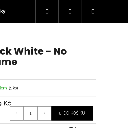
Hledat
Přihlášení
Nákupní
nky
Kontakty
košík
ck White - No
ame
adem
(1 ks)
9 Kč
á
Následující
DO KOŠÍKU