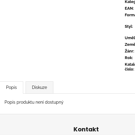
CTIB - MOŽNÁ MÁ NĚKDO PLÁN
FVCK_KVLT - 
Kateg
EAN
:
590 Kč
590 Kč
Form
Styl
:
Uměl
Zem
Žánr
:
Rok
:
Kata
číslo
:
Popis
Diskuze
Popis produktu není dostupný
Kontakt