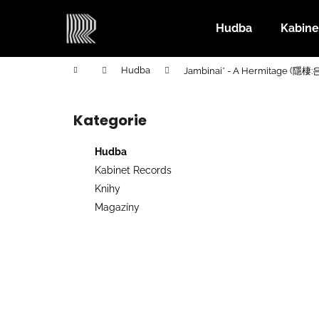
K
Přejít
na
o
Hudba
Kabine
obsah
Zpět
Zpět
š
do
do
í
Domů
Hudba
Jambinai* - A Hermitage (隱棲:
k
obchodu
obchodu
P
o
Kategorie
Přeskočit
s
kategorie
t
Hudba
r
Kabinet Records
a
Knihy
n
Magazíny
n
í
p
a
n
e