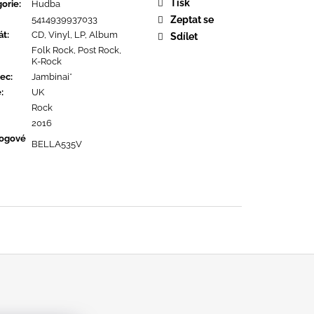
OPOLIS
Tisk
orie
:
Hudba
5414939937033
Zeptat se
át
:
CD, Vinyl, LP, Album
Sdílet
Folk Rock, Post Rock,
K-Rock
ec
:
Jambinai*
ě
:
UK
Rock
2016
logové
BELLA535V