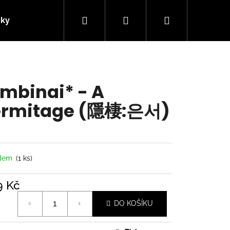
Hledat
Přihlášení
Nákupní
nky
Kontakty
košík
mbinai* - A
ermitage (隱棲:은서)
adem
(1 ks)
9 Kč
á
Následující
DO KOŠÍKU