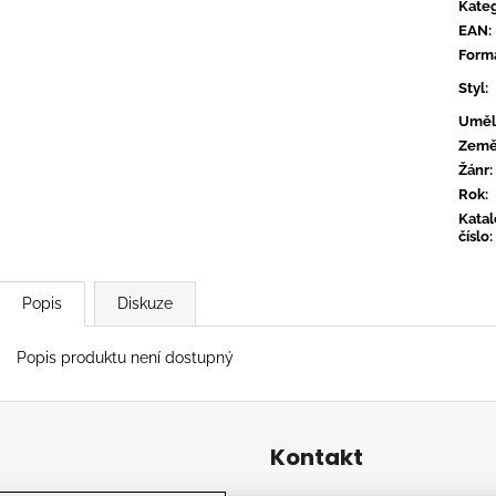
CONVERGE - HUM OF HURT
FLOEX - PHON
Kateg
EAN
:
949 Kč
949 Kč
Form
Styl
:
Uměl
Zem
Žánr
:
Rok
:
Kata
číslo
:
Popis
Diskuze
Popis produktu není dostupný
Kontakt