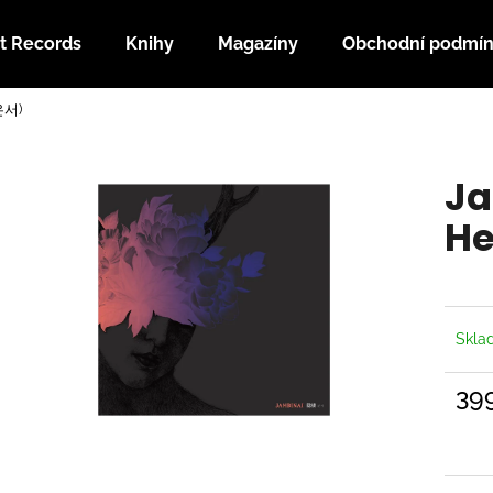
t Records
Knihy
Magazíny
Obchodní podmí
은서)
Co potřebujete najít?
Ja
HLEDAT
H
Doporučujeme
Skl
39
Měrn
cena: