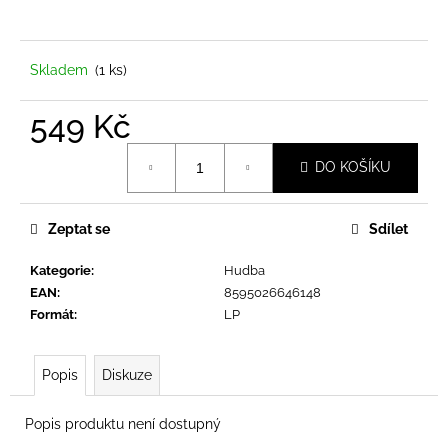
a
j
í
Skladem
(1 ks)
t
549 Kč
?
Měrná
DO KOŠÍKU
cena:
Zeptat se
Sdílet
HLEDAT
Kategorie
:
Hudba
EAN
:
8595026646148
D
Formát
:
LP
o
p
Popis
Diskuze
o
r
u
Popis produktu není dostupný