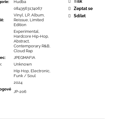
OPOLIS
Tisk
orie
:
Hudba
0843563174067
Zeptat se
Vinyl, LP, Album,
Sdílet
át
:
Reissue, Limited
Edition
Experimental,
Hardcore Hip-Hop,
Abstract,
Contemporary R&B,
Cloud Rap
ec
:
JPEGMAFIA
ě
:
Unknown
Hip Hop, Electronic,
Funk / Soul
2024
logové
JP-206