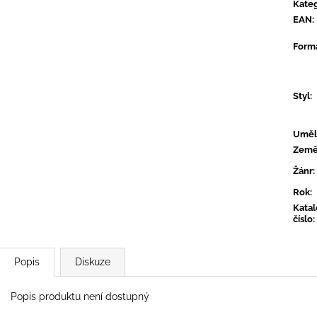
CONVERGE - HUM OF HURT
FLOEX - PHON
Kateg
EAN
:
949 Kč
949 Kč
Form
Styl
:
Uměl
Zem
Žánr
:
Rok
:
Kata
číslo
:
Popis
Diskuze
Popis produktu není dostupný