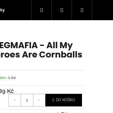
Hledat
Přihlášení
Nákupní
nky
Kontakty
košík
EGMAFIA - All My
roes Are Cornballs
adem
(1 ks)
89 Kč
á
Následující
DO KOŠÍKU