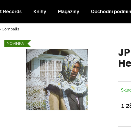
t Records
Knihy
Magazíny
Obchodní podmí
 Cornballs
Co potřebujete najít?
NOVINKA
JP
HLEDAT
He
Doporučujeme
Skl
1 2
Měrn
cena: