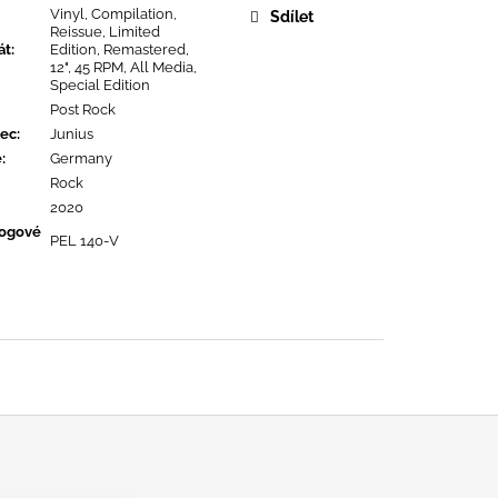
OPOLIS
Vinyl, Compilation,
Sdílet
Reissue, Limited
át
:
Edition, Remastered,
12", 45 RPM, All Media,
Special Edition
Post Rock
ec
:
Junius
ě
:
Germany
Rock
2020
logové
PEL 140-V