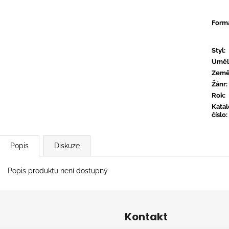
CONVERGE - HUM OF HURT
FLOEX - PHON
949 Kč
949 Kč
Form
Styl
:
Uměl
Zem
Žánr
:
Rok
:
Kata
číslo
:
Popis
Diskuze
Popis produktu není dostupný
Kontakt