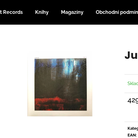
t Records
Knihy
Magazíny
Obchodní podmí
Co potřebujete najít?
Ju
HLEDAT
Doporučujeme
Skl
42
Měrn
cena:
Kateg
EAN
: