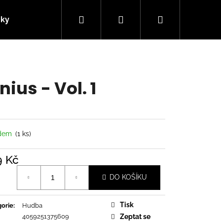
Hledat
Přihlášení
Nákupní
nky
Kontakty
košík
nius - Vol. 1
adem
(1 ks)
9 Kč
á
DO KOŠÍKU
Následující
Tisk
orie
:
Hudba
4059251375609
Zeptat se