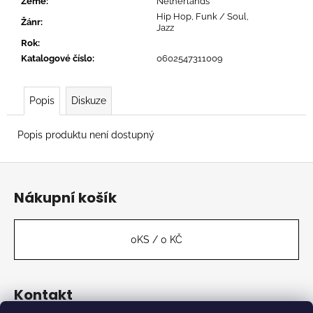
č
Země
:
Netherlands
u
Hip Hop, Funk / Soul,
Žánr
:
Jazz
j
Rok
:
e
Katalogové číslo
:
0602547311009
m
e
Popis
Diskuze
SLAYER
-
Popis produktu není dostupný
REIGN
IN
Z
BLOOD
á
619
Nákupní košík
Kč
p
a
t
0
KS /
0 KČ
í
Kontakt