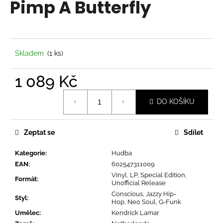
Pimp A Butterfly
a
j
í
t
Skladem
(1 ks)
?
1 089 Kč
Měrná
DO KOŠÍKU
cena:
HLEDAT
Zeptat se
Sdílet
Kategorie
:
Hudba
D
EAN
:
602547311009
o
Vinyl, LP, Special Edition,
p
Formát
:
Unofficial Release
o
Conscious, Jazzy Hip-
Styl
:
r
Hop, Neo Soul, G-Funk
u
Umělec
:
Kendrick Lamar