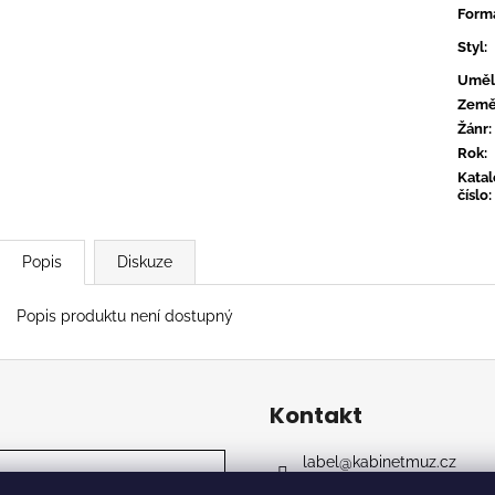
TYLER, THE CREATOR - DON'T TAP
OVERMONO - P
Form
THE GLASS
539 Kč
Styl
:
799 Kč
Uměl
Zem
Žánr
:
Rok
:
Kata
číslo
:
Popis
Diskuze
Popis produktu není dostupný
Kontakt
label
@
kabinetmuz.cz
https://www.facebook.co