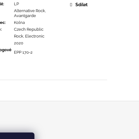
URE DEVOTION
át
:
LP
Sdílet
Alternative Rock,
Avantgarde
ec
:
Kolna
ě
:
Czech Republic
Rock, Electronic
2020
logové
EPP 170-2
m/kabinetrecords