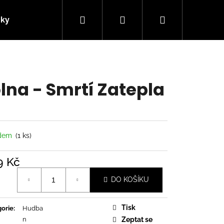
Hledat
Přihlášení
Nákupní
nky
Kontakty
košík
lna - Smrtí Zatepla
adem
(1 ks)
9 Kč
á
DO KOŠÍKU
Následující
Tisk
orie
:
Hudba
n
Zeptat se