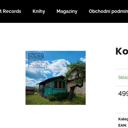
t Records
Knihy
Magazíny
Obchodní podmí
Co potřebujete najít?
Ko
HLEDAT
Doporučujeme
Skl
49
Měrn
cena:
Kateg
EAN
: