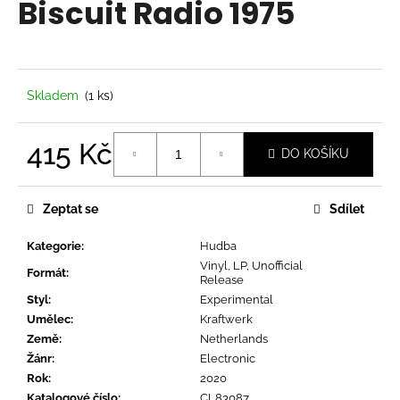
Biscuit Radio 1975
a
j
í
t
Skladem
(1 ks)
?
415 Kč
DO KOŠÍKU
Měrná
cena:
HLEDAT
Zeptat se
Sdílet
Kategorie
:
Hudba
Vinyl, LP, Unofficial
Formát
:
D
Release
o
Styl
:
Experimental
p
Umělec
:
Kraftwerk
o
Země
:
Netherlands
r
Žánr
:
Electronic
u
Rok
:
2020
Katalogové číslo
:
CL83087