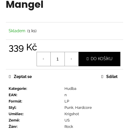
Mangel
a
j
í
t
Skladem
(1 ks)
?
339 Kč
Měrná
DO KOŠÍKU
cena:
HLEDAT
Zeptat se
Sdílet
Kategorie
:
Hudba
D
EAN
:
n
o
Formát
:
LP
p
Styl
:
Punk, Hardcore
o
Umělec
:
Krigshot
r
Země
:
US
u
Žánr
:
Rock