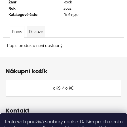
č
Žánr
:
Rock
u
Rok
:
2021
j
Katalogové číslo
:
R1 61340
e
m
e
Popis
Diskuze
Popis produktu není dostupný
TYLER,
THE
Z
CREATOR
-
á
DON'T
Nákupní košík
TAP
p
THE
a
GLASS
t
0
KS /
0 KČ
799
Kč
í
Kontakt
Tento web používá soubory cookie. Dalším procházením
label
@
kabinetmuz.cz