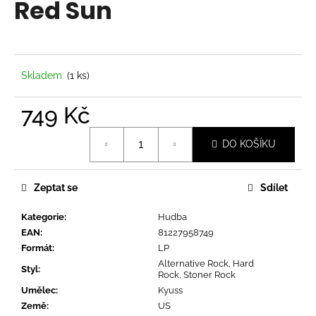
Red Sun
a
j
í
t
Skladem
(1 ks)
?
749 Kč
Měrná
DO KOŠÍKU
cena:
HLEDAT
Zeptat se
Sdílet
Kategorie
:
Hudba
D
EAN
:
81227958749
o
Formát
:
LP
p
Alternative Rock, Hard
o
Styl
:
Rock, Stoner Rock
r
Umělec
:
Kyuss
u
Země
:
US