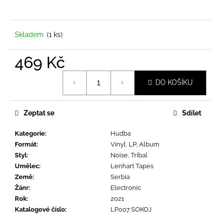
a
j
í
Skladem
(1 ks)
t
469 Kč
?
Měrná
DO KOŠÍKU
cena:
Zeptat se
Sdílet
HLEDAT
Kategorie
:
Hudba
Formát
:
Vinyl, LP, Album
D
Styl
:
Noise, Tribal
o
Umělec
:
Lenhart Tapes
p
Země
:
Serbia
o
Žánr
:
Electronic
r
Rok
:
2021
u
Katalogové číslo
:
LP007 SOKOJ